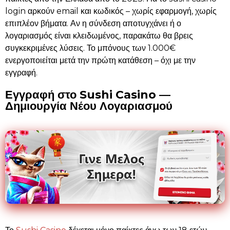
login αρκούν email και κωδικός – χωρίς εφαρμογή, χωρίς
επιπλέον βήματα. Αν η σύνδεση αποτυγχάνει ή ο
λογαριασμός είναι κλειδωμένος, παρακάτω θα βρεις
συγκεκριμένες λύσεις. Το μπόνους των 1.000€
ενεργοποιείται μετά την πρώτη κατάθεση – όχι με την
εγγραφή.
Εγγραφή στο Sushi Casino —
Δημιουργία Νέου Λογαριασμού