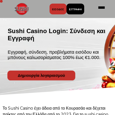
ΕΊΣΟΔΟΣ
ΕΓΓΡΑΦΉ
Sushi Casino Login: Σύνδεση και
Εγγραφή
Εγγραφή, σύνδεση, προβλήματα εισόδου και
μπόνους καλωσορίσματος 100% έως €1.000.
Δημιουργία λογαριασμού
Το Sushi Casino έχει άδεια από το Κουρασάο και δέχεται
παίκτες από την Ελλάδα από το 2023. Για το sushi casino