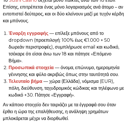
Το
Sushi Casino
δέχεται μόνο παίκτες άνω των 18 ετών.
Επίσης, επιτρέπεται ένας μόνο λογαριασμός ανά άτομο – αν
εντοπιστεί δεύτερος, και οι δύο κλείνουν μαζί με τυχόν κέρδη
και μπόνους.
Έναρξη εγγραφής
— επίλεξε μπόνους από το
dropdown (προεπιλογή: 100% έως €1.000 + 50
δωρεάν περιστροφές), συμπλήρωσε email και κωδικό,
τσέκαρε ότι είσαι άνω των 18 και πάτησε «Επόμενο
Βήμα».
Προσωπικά στοιχεία
— όνομα, επώνυμο, ημερομηνία
γέννησης και φύλο ακριβώς όπως στην ταυτότητά σου.
Τελευταίο βήμα
— χώρα (Ελλάδα), νόμισμα (EUR),
πόλη, διεύθυνση, ταχυδρομικός κώδικας και τηλέφωνο με
κωδικό +30. Πάτησε «Εγγραφή».
Αν κάποιο στοιχείο δεν ταιριάζει με τα έγγραφά σου όταν
έρθει η ώρα της επαλήθευσης, η ανάληψη χρημάτων
μπλοκάρεται μέχρι να διορθωθεί.