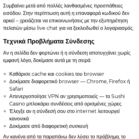
Συμβαίνει μετά από πολλές λανθασμένες προσπάθειες
εισόδου. Στην περίπτωση αυτή η επαναφορά κωδικού δεν
αρκεί – χρειάζεται να επικοινωνήσεις με την εξυπηρέτηση
πελατών μέσω live chat για να ξεκλειδωθεί ο λογαριασμός.
Τεχνικά Προβλήματα Σύνδεσης
Αν η σελίδα δεν φορτώνει ή η σύνδεση αποτυγχάνει χωρίς
εμφανή λόγο, δοκίμασε αυτά με τη σειρά:
Καθάρισε cache και cookies του browser
Δοκίμασε διαφορετικό browser — Chrome, Firefox ή
Safari
Απενεργοποίησε VPN αν χρησιμοποιείς — το Sushi
Casino μπλοκάρει συνδέσεις από ορισμένες χώρες
Έλεγξε αν η σύνδεσή σου στο internet λειτουργεί
κανονικά
Δοκίμασε από διαφορετική συσκευή
Αν κανένα από τα παραπάνω δεν λύσει το πρόβλημα, το