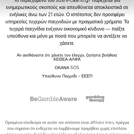
Το περιεχόμενο του sushi-casino.gr παρέχεται για
ενημερωτικούς σκοπούς και απευθύνεται αποκλειστικά σε
ενήλικες άνω των 21 ετών. Ο ιστότοπος δεν προσφέρει
υπηρεσίες τυχερών παιχνιδιών με πραγματικά χρήματα. Τα
τυχερά παιχνίδια ενέχουν οικονομικό κίνδυνο — παίξτε
υπεύθυνα και μόνο με ποσά που μπορείτε να αντέξετε να
χάσετε.
Αν αισθάνεστε ότι χάνετε τον έλεγχο, ζητήστε βοήθεια:
ΚΕΘΕΑ-ΑΛΦΑ
·
ΟΚΑΝΑ SOS
·
Υπεύθυνο Παιχνίδι – ΕΕΕΠ
Ορισμένοι σύνδεσμοι σε αυτόν τον ιστότοπο είναι affiliate links, πράγμα
που σημαίνει ότι ενδέχεται να λαμβάνουμε προμήθεια χωρίς επιπλέον